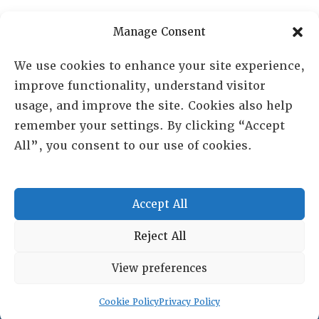
PO Box 72720, Phoenix, AZ 85050
Manage Consent
Sheila Novak, Executive Director
We use cookies to enhance your site experience,
improve functionality, understand visitor
lai@lai.org
usage, and improve the site. Cookies also help
remember your settings. By clicking “Accept
480-719-7404
All”, you consent to our use of cookies.
844-275-8714
US/Canada Toll Free
Accept All
Copyright © 2025 Lambda Alpha International. All Rights
Reject All
Reserved.
View preferences
Terms and Conditions
|
Privacy policy
Cookie Policy
Privacy Policy