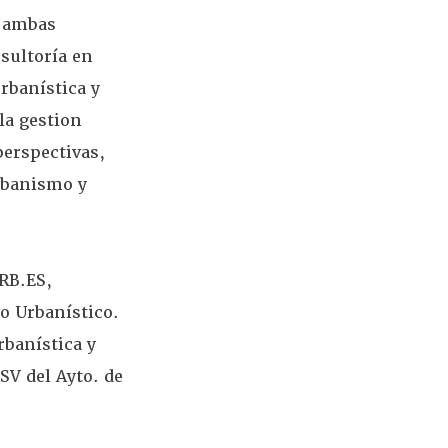
e ambas
nsultoría en
rbanística y
la gestion
perspectivas,
urbanismo y
RB.ES,
o Urbanístico.
rbanística y
MSV del Ayto.
de