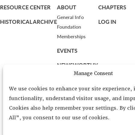
RESOURCE CENTER
ABOUT
CHAPTERS
General Info
HISTORICAL ARCHIVE
LOG IN
Foundation
Memberships
EVENTS
NEWSWORTHY
Manage Consent
DIRECTORY
We use cookies to enhance your site experience,
Leadership
functionality, understand visitor usage, and impr
Fellows
Cookies also help remember your settings. By cl
Committees
All”, you consent to our use of cookies.
Awards
Membership