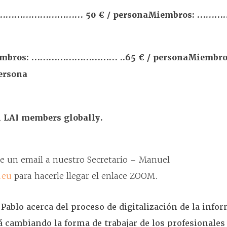
…………………………… 50 € / persona
Miembros: …
iembros: ………………………… ..65 € / persona
Miembro
rsona
ll LAI members globally.
íe un email a nuestro Secretario – Manuel
.eu
para hacerle llegar el enlace ZOOM.
 Pablo acerca del proceso de digitalización de la info
á cambiando la forma de trabajar de los profesionales