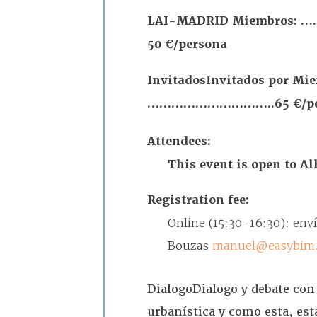
LAI-MADRID Miembros: 
50 €/persona
Invitados
Invitados por M
…………………………..65 €/pe
Attendees:
This event is open to A
Registration fee:
Online (15:30-16:30): env
Bouzas
manuel@easybim
Dialogo
Dialogo y debate con
urbanística y como esta, est