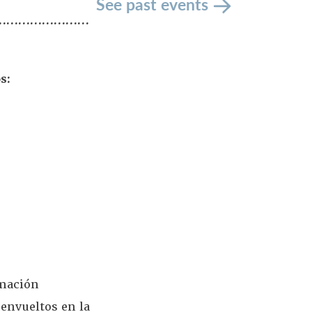
See past events
…………………………
s:
rmación
 envueltos en la