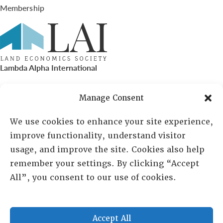
Membership
Lambda Alpha International
PO Box 72720, Phoenix, AZ 85050
Manage Consent
Sheila Novak, Executive Director
We use cookies to enhance your site experience,
improve functionality, understand visitor
lai@lai.org
usage, and improve the site. Cookies also help
remember your settings. By clicking “Accept
480-719-7404
All”, you consent to our use of cookies.
844-275-8714
US/Canada Toll Free
Accept All